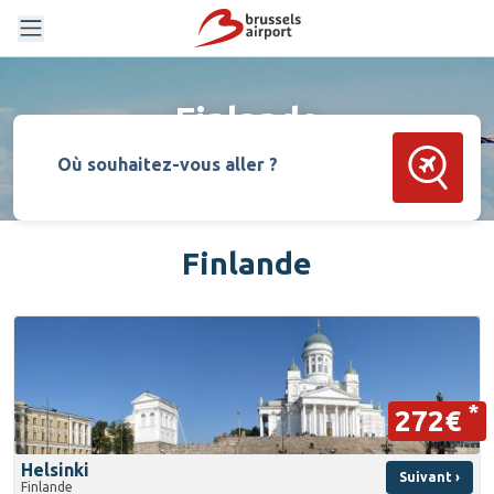
Finlande
Rechercher
Où souhaitez-vous aller ?
Finlande
*
272€
Helsinki
Suivant ›
Finlande