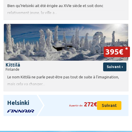
Bien qu’Helsinki ait été érigée au XVIe siècle et soit donc
relativement jeune, la ville a...
*
395€
Kittilä
Suivant ›
Finlande
Le nom Kittilä ne parle peut-être pas tout de suite à l'imagination,
mais cela va changer...
Helsinki
272€
Suivant
À partir de