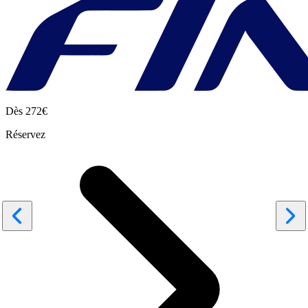
Dès
272€
Réservez