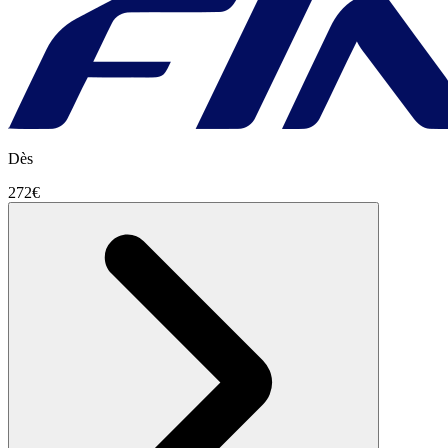
Dès
272€