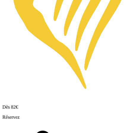
Dès
82€
Réservez