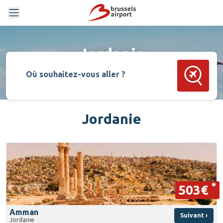
Jordanie
Rechercher
Où souhaitez-vous aller ?
Jordanie
*
503€
Amman
Suivant ›
Jordanie