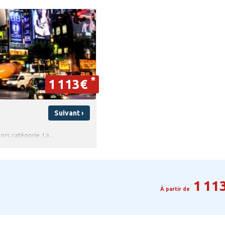
*
1 113€
Suivant ›
rs catégorie. La...
1 11
À partir de