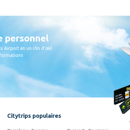
e personnel
s Airport en un clin d’œil
informations
Citytrips populaires