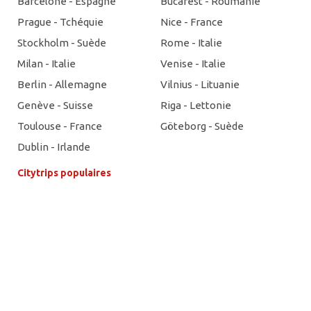
Barcelone - Espagne
Bucarest - Roumanie
Prague - Tchéquie
Nice - France
Stockholm - Suède
Rome - Italie
Milan - Italie
Venise - Italie
Berlin - Allemagne
Vilnius - Lituanie
Genève - Suisse
Riga - Lettonie
Toulouse - France
Göteborg - Suède
Dublin - Irlande
Citytrips populaires