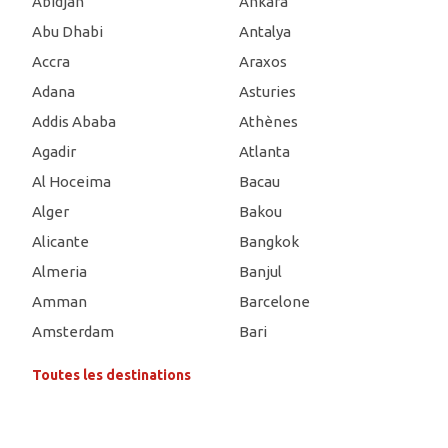
Abidjan
Ankara
Abu Dhabi
Antalya
Accra
Araxos
Adana
Asturies
Addis Ababa
Athènes
Agadir
Atlanta
Al Hoceima
Bacau
Alger
Bakou
Alicante
Bangkok
Almeria
Banjul
Amman
Barcelone
Amsterdam
Bari
Toutes les destinations