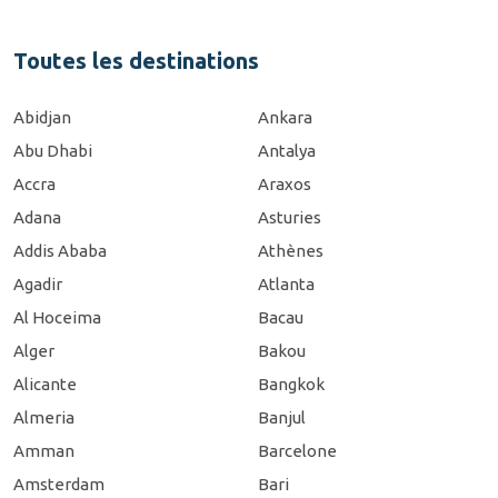
Toutes les destinations
Abidjan
Ankara
Abu Dhabi
Antalya
Accra
Araxos
Adana
Asturies
Addis Ababa
Athènes
Agadir
Atlanta
Al Hoceima
Bacau
Alger
Bakou
Alicante
Bangkok
Almeria
Banjul
Amman
Barcelone
Amsterdam
Bari