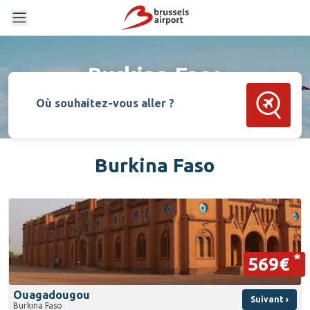
Burkina Faso
Rechercher
Où souhaitez-vous aller ?
Burkina Faso
*
569€
Ouagadougou
Suivant ›
Burkina Faso