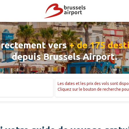
irectement vers
+ de 175 dest
depuis Brussels Airport.
Les dates et les prix des vols sont disp
Cliquez sur le bouton de recherche pour