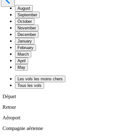
August
September
October
November
December
January
February
March
April
May
Les vols les moins chers
Tous les vols
Départ
Retour
Aéroport
Compagnie aérienne