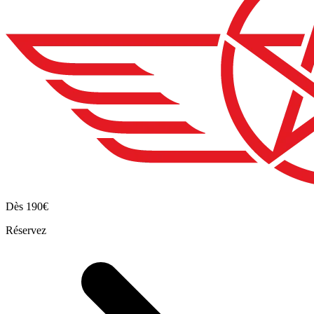
Dès
190€
Réservez