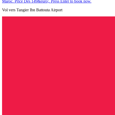
Maroc. Price Dès 149&euro;. Press Enter to book now.
Vol vers Tangier Ibn Battouta Airport