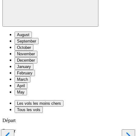
August
September
October
November
December
January
February
March
April
May
Les vols les moins chers
Tous les vols
Départ
Retour